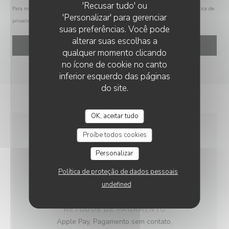
'Recusar tudo' ou
Para mais informações sobre o tratamento dos seus dados, consulte a nossa
política de
'Personalizar' para gerenciar
privacidade
.
suas preferências. Você pode
alterar suas escolhas a
qualquer momento clicando
no ícone de cookie no canto
inferior esquerdo das páginas
do site.
OK, aceitar tudo
Proíbe todos cookies
INFORMAÇÕES GERAIS
Personalizar
Política de proteção de dados pessoais
CULINÁRIA
undefined
Caseiro, produtos frescos
MÉTODOS DE PAGAMENTO
Apple Pay, Pagamento sem contato,