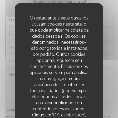
Preencha o formulário abaixo!
O restaurante e seus parceiros
utilizam cookies neste site, o
que pode implicar na coleta de
dados pessoais. Os cookies
denominados «necessários»
são obrigatórios e instalados
por padrão. Outros cookies
opcionais requerem seu
consentimento. Esses cookies
opcionais servem para analisar
sua navegação, medir a
audiência do site, oferecer
funcionalidades (por exemplo,
relacionadas às redes sociais)
ou exibir publicidade ou
conteúdos personalizados.
De acordo com a legislação de proteção de dados, tem o direito de se opor a
SAGAN
Clique em 'OK, aceitar tudo',
comunicações de marketing. Pode registar-se na Lista Robinson através de
robinson.pt
.