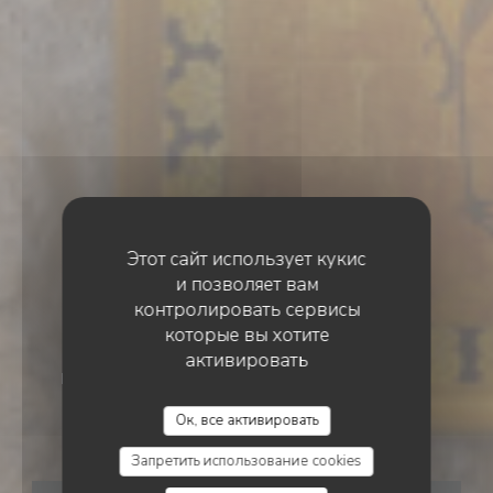
Этот сайт использует кукис
и позволяет вам
контролировать сервисы
которые вы хотите
активировать
ВИНО-БИСТРО-РЕСТОРАННЫЙ БАР
•
PARIS
SAGAN
Ок, все активировать
SAGAN
Запретить использование cookies