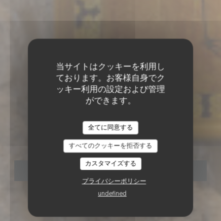
当サイトはクッキーを利用し
ております。お客様自身でク
ッキー利用の設定および管理
ができます。
ワインビストロ食堂バー
•
PARIS
SAGAN
全てに同意する
SAGAN
すべてのクッキーを拒否する
カスタマイズする
予約
プライバシーポリシー
undefined